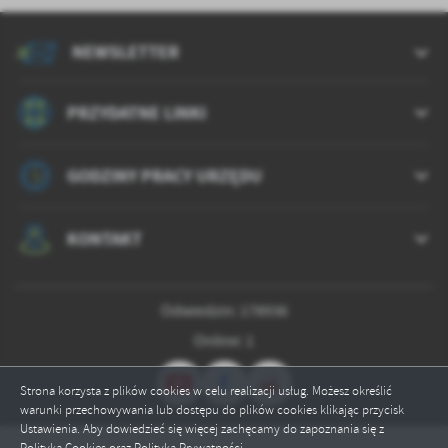
Firmy te działają w charakterze pośredników prezentujących nasze
treści w postaci wiadomości, ofert, komunikatów mediów
społecznościowych.
NEWSLETTER
PRZYDATNE LINKI
GODZINY PRACY URZĘDU
KONTAKT
Odwiedzin: 178936
Online: 1
Strona korzysta z plików cookies w celu realizacji usług. Możesz określić
warunki przechowywania lub dostępu do plików cookies klikając przycisk
Ustawienia. Aby dowiedzieć się więcej zachęcamy do zapoznania się z
Polityką Cookies oraz Polityką Prywatności
.