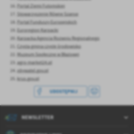
Firmy te działają w charakterze pośredników prezentujących nasze
Portal Ziemi Futomskiej
treści w postaci wiadomości, ofert, komunikatów mediów
Stowarzyszenie Równe Szanse
społecznościowych.
Portal Funduszy Europejskich
Euroregion Karpacki
Karpacka Agencja Rozwoju Regionalnego
Czysta gmina czyste środowisko
Muzeum Społeczne w Błażowej
agro-market24.pl
obywatel.gov.pl
krus.gov.pl
UDOSTĘPNIJ
NEWSLETTER